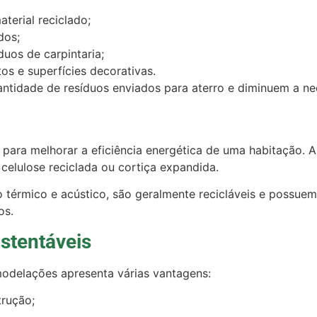
terial reciclado;
dos;
duos de carpintaria;
os e superfícies decorativas.
antidade de resíduos enviados para aterro e diminuem a ne
para melhorar a eficiência energética de uma habitação. A
 celulose reciclada ou cortiça expandida.
térmico e acústico, são geralmente recicláveis e possue
os.
ustentáveis
emodelações apresenta várias vantagens:
rução;