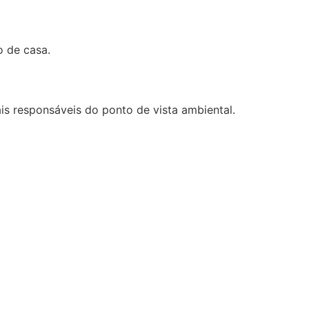
o de casa.
s responsáveis do ponto de vista ambiental.
ssível reduzir o impacto das obras e criar
vez mais acessíveis e representam uma
Fale connosco e transforme o seu espaço com
CONTACTOS
ade e
+351 961 579 997