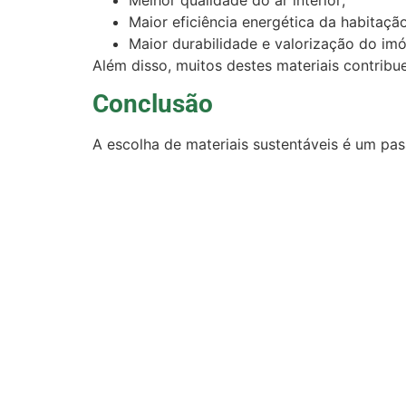
Maior eficiência energética da habitação
Maior durabilidade e valorização do imó
Além disso, muitos destes materiais contribu
Conclusão
A escolha de materiais sustentáveis é um pa
Ao optar por soluções como madeira certificad
espaços mais saudáveis e eficientes.
À medida que cresce a preocupação com a sus
opção inteligente para quem pretende remode
A Re9Ambiente assegura remodelações de qua
confiança, garantindo um investimento segur
Etiquetas
eco-friendly
,
eficiência energética
,
i
MENU
Quem 