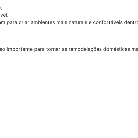
;
vel.
em para criar ambientes mais naturais e confortáveis dentr
sso importante para tornar as remodelações domésticas mai
a, cortiça, tintas ecológicas ou materiais reciclados, é po
tentabilidade, os materiais eco-friendly tornam-se cada 
lar a casa de forma consciente e duradoura.
lidade, com materiais duráveis e soluções sustentáveis. 
o e resultados duradouros.
solamento
,
pegada ecologica
SERVIÇOS
LINKS ÚTEIS
Somos
Pintura
Política de Privacid