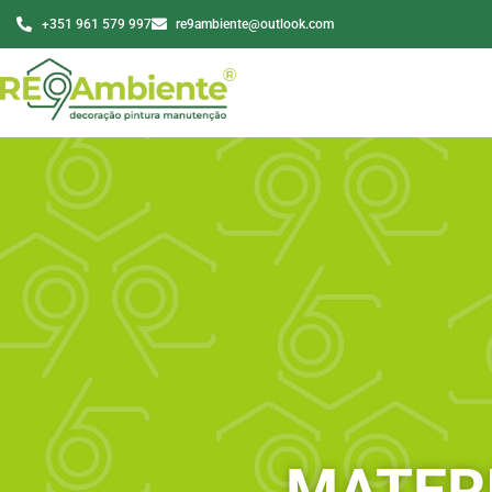
+351 961 579 997
re9ambiente@outlook.com
MATERI