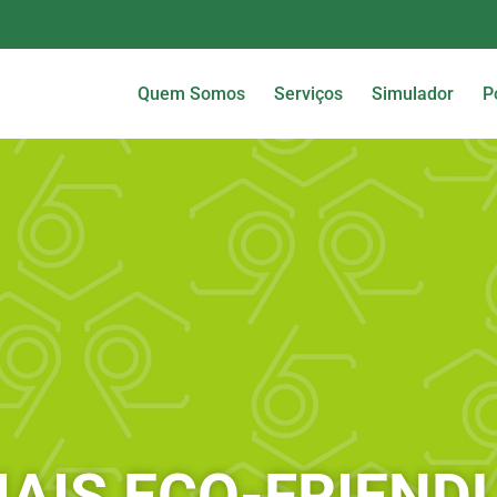
Quem Somos
Serviços
Simulador
P
AIS ECO-FRIEND