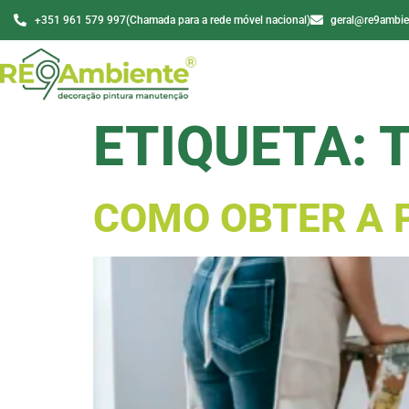
+351 961 579 997
(Chamada para a rede móvel nacional)
geral@re9ambie
ETIQUETA:
COMO OBTER A 